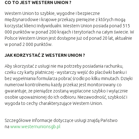
CO TO JEST WESTERN UNION ?
Western Union to szybkie, wygodne i bezpieczne
międzynarodowe i krajowe przekazy pieniężne z których mogą
korzystać klienci indywidualni. Western Union posiada ponad 515
000 punktów w ponad 200 krajach i terytoriach na całym świecie. W
Polsce Western Union jest dostępne już od ponad 20 lat, aktualnie
w ponad 2 000 punktów.
JAK KORZYSTAĆ Z WESTERN UNION ?
Aby skorzystać z usługi nie ma potrzeby posiadania rachunku,
czeku czy karty płatniczej - wystarczy wejść do placówki banku i
bez wypełniania formularza pobrać środki po kilku minutach. Dzięki
numerowi kontrolnemu każdy przekaz jest monitorowany co
gwarantuje, że pieniądze zostaną wypłacone szybko i wyłącznie
osobie upoważnionej do ich odbioru. Niezawodność, szybkość i
wygoda to cechy charakteryzujące Western Union.
Szczegółowe informacje dotyczące usługi znajdą Państwo
na
www.westernunionsgb.pl