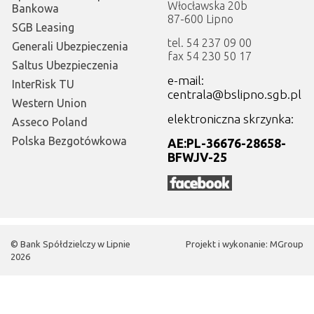
Włocławska 20b
Bankowa
87-600 Lipno
SGB Leasing
tel. 54 237 09 00
Generali Ubezpieczenia
fax 54 230 50 17
Saltus Ubezpieczenia
e-mail:
InterRisk TU
centrala@bslipno.sgb.pl
Western Union
elektroniczna skrzynka:
Asseco Poland
Polska Bezgotówkowa
AE:PL-36676-28658-
BFWJV-25
©
Bank Spółdzielczy w Lipnie
Projekt i wykonanie:
MGroup
2026