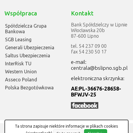
Współpraca
Kontakt
Bank Spółdzielczy w Lipnie
Spółdzielcza Grupa
Włocławska 20b
Bankowa
87-600 Lipno
SGB Leasing
tel. 54 237 09 00
Generali Ubezpieczenia
fax 54 230 50 17
Saltus Ubezpieczenia
e-mail:
InterRisk TU
centrala@bslipno.sgb.pl
Western Union
elektroniczna skrzynka:
Asseco Poland
Polska Bezgotówkowa
AE:PL-36676-28658-
BFWJV-25
Ta strona zapisuje niektóre informacje w plikach cookies
©
Bank Spółdzielczy w Lipnie
Projekt i wykonanie:
MGroup