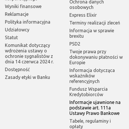
Ochrona danych
Wyniki finansowe
osobowych
Reklamacje
Express Elixir
Polityka informacyjna
Terminy realizacji zleceń
Udziałowcy
Informacja w sprawie
brexitu
Statut
PSD2
Komunikat dotyczący
wdrożenia ustawy o
Twoje prawa przy
ochronie sygnalistów z
dokonywaniu płatności w
dnia 14 czerwca 2024 r.
Europie
Dostępność
Informacja dotycząca
wskaźników
Zasady etyki w Banku
referencyjnych
Fundusz Wsparcia
Kredytobiorców
Informacje ujawnione na
podstawie art. 111a
Ustawy Prawo Bankowe
Tabele, regulaminy i
opłaty