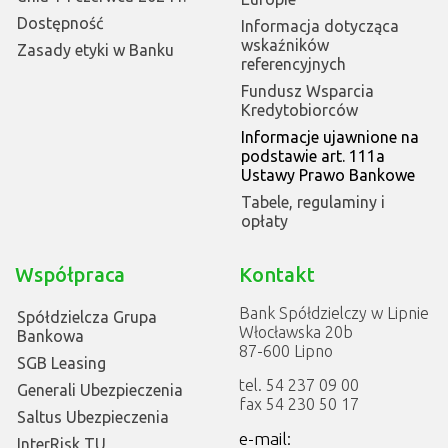
Dostępność
Informacja dotycząca
wskaźników
Zasady etyki w Banku
referencyjnych
Fundusz Wsparcia
Kredytobiorców
Informacje ujawnione na
podstawie art. 111a
Ustawy Prawo Bankowe
Tabele, regulaminy i
opłaty
Współpraca
Kontakt
Bank Spółdzielczy w Lipnie
Spółdzielcza Grupa
Włocławska 20b
Bankowa
87-600 Lipno
SGB Leasing
tel. 54 237 09 00
Generali Ubezpieczenia
fax 54 230 50 17
Saltus Ubezpieczenia
e-mail:
InterRisk TU