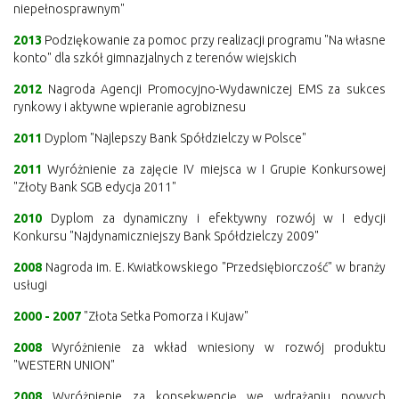
niepełnosprawnym"
2013
Podziękowanie za pomoc przy realizacji programu "Na własne
konto" dla szkół gimnazjalnych z terenów wiejskich
2012
Nagroda Agencji Promocyjno-Wydawniczej EMS za sukces
rynkowy i aktywne wpieranie agrobiznesu
2011
Dyplom "Najlepszy Bank Spółdzielczy w Polsce"
2011
Wyróżnienie za zajęcie IV miejsca w I Grupie Konkursowej
"Złoty Bank SGB edycja 2011"
2010
Dyplom za dynamiczny i efektywny rozwój w I edycji
Konkursu "Najdynamiczniejszy Bank Spółdzielczy 2009"
2008
Nagroda im. E. Kwiatkowskiego "Przedsiębiorczość" w branży
usługi
2000 - 2007
"Złota Setka Pomorza i Kujaw"
2008
Wyróżnienie za wkład wniesiony w rozwój produktu
"WESTERN UNION"
2008
Wyróżnienie za konsekwencję we wdrażaniu nowych