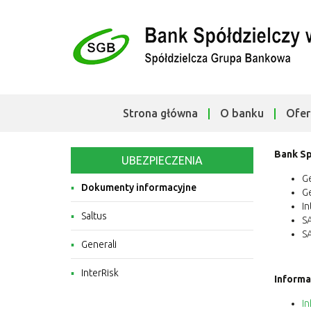
Strona główna
O banku
Ofer
Bank Sp
UBEZPIECZENIA
Ge
Dokumenty informacyjne
Ge
In
Saltus
S
S
Generali
InterRisk
Informa
In