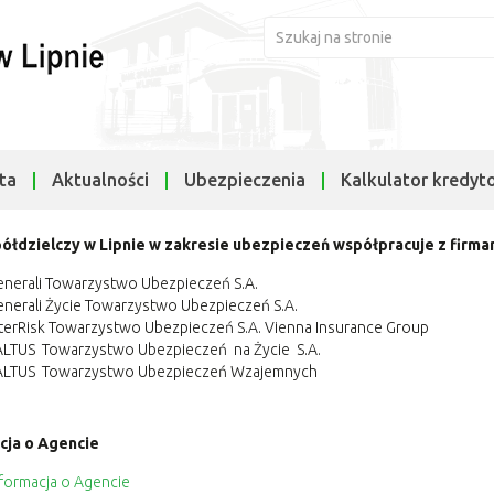
ta
Aktualności
Ubezpieczenia
Kalkulator kredyt
ółdzielczy w Lipnie w zakresie ubezpieczeń współpracuje z firm
nerali Towarzystwo Ubezpieczeń S.A.
nerali Życie Towarzystwo Ubezpieczeń S.A.
terRisk Towarzystwo Ubezpieczeń S.A. Vienna Insurance Group
ALTUS
Towarzystwo Ubezpieczeń
na Życie
S.A.
ALTUS
Towarzystwo Ubezpieczeń Wzajemnych
cja o Agencie
formacja o Agencie