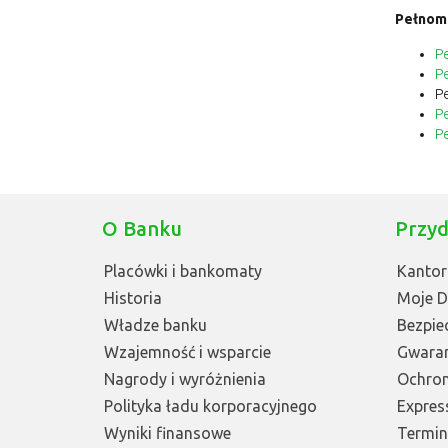
Pełnom
P
P
P
P
P
O Banku
Przyd
Placówki i bankomaty
Kantor
Historia
Moje 
Władze banku
Bezpie
Wzajemność i wsparcie
Gwara
Nagrody i wyróżnienia
Ochro
Polityka ładu korporacyjnego
Express
Wyniki finansowe
Terminy