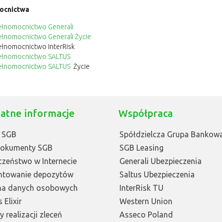
ocnictwa
ełnomocnictwo Generali
ełnomocnictwo Generali Życie
ełnomocnictwo InterRisk
ełnomocnictwo
SALTUS
ełnomocnictwo
SALTUS
Życie
atne informacje
Współpraca
 SGB
Spółdzielcza Grupa Bankow
Dokumenty SGB
SGB Leasing
czeństwo w Internecie
Generali Ubezpieczenia
ntowanie depozytów
Saltus Ubezpieczenia
na danych osobowych
InterRisk TU
 Elixir
Western Union
 realizacji zleceń
Asseco Poland