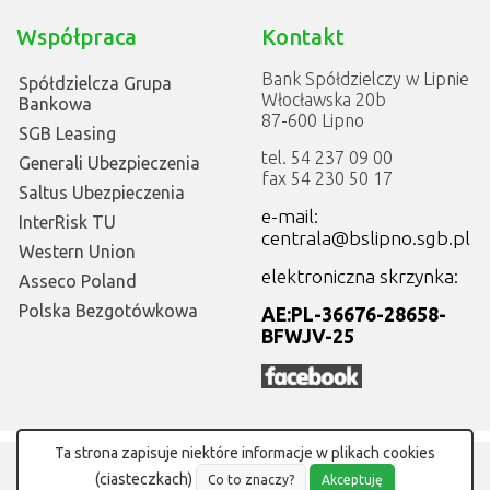
Współpraca
Kontakt
Bank Spółdzielczy w Lipnie
Spółdzielcza Grupa
Włocławska 20b
Bankowa
87-600 Lipno
SGB Leasing
tel. 54 237 09 00
Generali Ubezpieczenia
fax 54 230 50 17
Saltus Ubezpieczenia
e-mail:
InterRisk TU
centrala@bslipno.sgb.pl
Western Union
elektroniczna skrzynka:
Asseco Poland
Polska Bezgotówkowa
AE:PL-36676-28658-
BFWJV-25
Ta strona zapisuje niektóre informacje w plikach cookies
©
Bank Spółdzielczy w Lipnie
Projekt i wykonanie:
MGroup
(ciasteczkach)
Co to znaczy?
Akceptuję