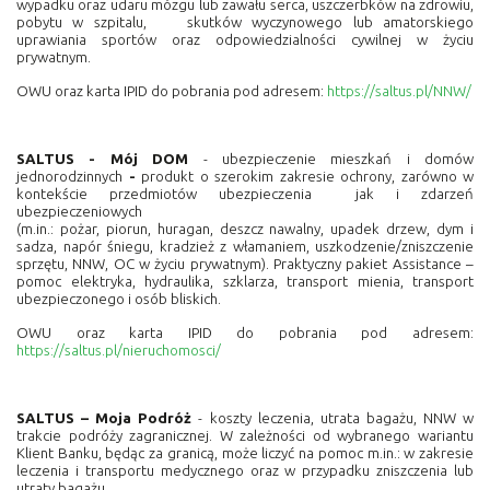
wypadku oraz udaru mózgu lub zawału serca, uszczerbków na zdrowiu,
pobytu w szpitalu, skutków wyczynowego lub amatorskiego
uprawiania sportów oraz odpowiedzialności cywilnej w życiu
prywatnym.
OWU oraz karta IPID do pobrania pod adresem:
https://saltus.pl/NNW/
SALTUS - Mój DOM
- ubezpieczenie mieszkań i domów
jednorodzinnych
-
produkt o szerokim zakresie ochrony, zarówno w
kontekście przedmiotów ubezpieczenia jak i zdarzeń
ubezpieczeniowych
(m.in.: pożar, piorun, huragan, deszcz nawalny, upadek drzew, dym i
sadza, napór śniegu, kradzież z włamaniem, uszkodzenie/zniszczenie
sprzętu, NNW, OC w życiu prywatnym). Praktyczny pakiet Assistance –
pomoc elektryka, hydraulika, szklarza, transport mienia, transport
ubezpieczonego i osób bliskich.
OWU oraz karta IPID do pobrania pod adresem:
https://saltus.pl/nieruchomosci/
SALTUS – Moja Podróż
- koszty leczenia, utrata bagażu, NNW w
trakcie podróży zagranicznej. W zależności od wybranego wariantu
Klient Banku, będąc za granicą, może liczyć na pomoc m.in.: w zakresie
leczenia i transportu medycznego oraz w przypadku zniszczenia lub
utraty bagażu.