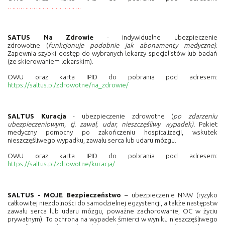
…………………………….
SATUS Na Zdrowie
- indywidualne ubezpieczenie
zdrowotne (
funkcjonuje podobnie jak abonamenty medyczne)
.
Zapewnia szybki dostęp do wybranych lekarzy specjalistów lub badań
(ze skierowaniem lekarskim).
OWU oraz karta IPID do pobrania pod adresem:
https://saltus.pl/zdrowotne/na_zdrowie/
SALTUS Kuracja
- ubezpieczenie zdrowotne (
po zdarzeniu
ubezpieczeniowym, tj. zawał, udar, nieszczęśliwy wypadek).
Pakiet
medyczny pomocny po zakończeniu hospitalizacji, wskutek
nieszczęśliwego wypadku, zawału serca lub udaru mózgu.
OWU oraz karta IPID do pobrania pod adresem:
https://saltus.pl/zdrowotne/kuracja/
SALTUS - MOJE Bezpieczeństwo
– ubezpieczenie NNW (ryzyko
całkowitej niezdolności do samodzielnej egzystencji, a także następstw
zawału serca lub udaru mózgu, poważne zachorowanie, OC w życiu
prywatnym). To ochrona na wypadek śmierci w wyniku nieszczęśliwego