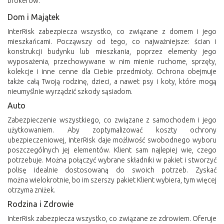
brokerów.
Dom i Majątek
InterRisk zabezpiecza wszystko, co związane z domem i jego
mieszkańcami. Począwszy od tego, co najważniejsze: ścian i
konstrukcji budynku lub mieszkania, poprzez elementy jego
wyposażenia, przechowywane w nim mienie ruchome, sprzęty,
kolekcje i inne cenne dla Ciebie przedmioty. Ochrona obejmuje
także całą Twoją rodzinę, dzieci, a nawet psy i koty, które mogą
nieumyślnie wyrządzić szkody sąsiadom.
Auto
Zabezpieczenie wszystkiego, co związane z samochodem i jego
użytkowaniem. Aby zoptymalizować koszty ochrony
ubezpieczeniowej, InterRisk daje możliwość swobodnego wyboru
poszczególnych jej elementów. Klient sam najlepiej wie, czego
potrzebuje. Można połączyć wybrane składniki w pakiet i stworzyć
polisę idealnie dostosowaną do swoich potrzeb. Zyskać
można wielokrotnie, bo im szerszy pakiet Klient wybiera, tym więcej
otrzyma zniżek.
Rodzina i Zdrowie
InterRisk zabezpiecza wszystko, co związane ze zdrowiem. Oferuje