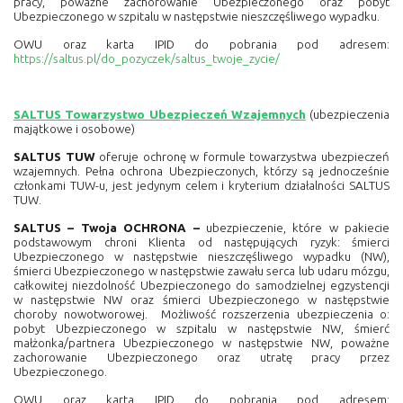
pracy, poważne zachorowanie Ubezpieczonego oraz pobyt
Ubezpieczonego w szpitalu w następstwie nieszczęśliwego wypadku.
OWU oraz karta IPID do pobrania pod adresem:
https://saltus.pl/do_pozyczek/saltus_twoje_zycie/
SALTUS Towarzystwo Ubezpieczeń Wzajemnych
(ubezpieczenia
majątkowe i osobowe)
SALTUS TUW
oferuje ochronę w formule towarzystwa ubezpieczeń
wzajemnych. Pełna ochrona Ubezpieczonych, którzy są jednocześnie
członkami TUW-u, jest jedynym celem i kryterium działalności SALTUS
TUW.
SALTUS – Twoja OCHRONA –
ubezpieczenie, które w pakiecie
podstawowym chroni Klienta od następujących ryzyk: śmierci
Ubezpieczonego w następstwie nieszczęśliwego wypadku (NW),
śmierci Ubezpieczonego w następstwie zawału serca lub udaru mózgu,
całkowitej niezdolność Ubezpieczonego do samodzielnej egzystencji
w następstwie NW oraz śmierci Ubezpieczonego w następstwie
choroby nowotworowej.
Możliwość rozszerzenia ubezpieczenia o:
pobyt Ubezpieczonego w szpitalu w następstwie NW, śmierć
małżonka/partnera Ubezpieczonego w następstwie NW, poważne
zachorowanie Ubezpieczonego oraz utratę pracy przez
Ubezpieczonego.
OWU oraz karta IPID do pobrania pod adresem: