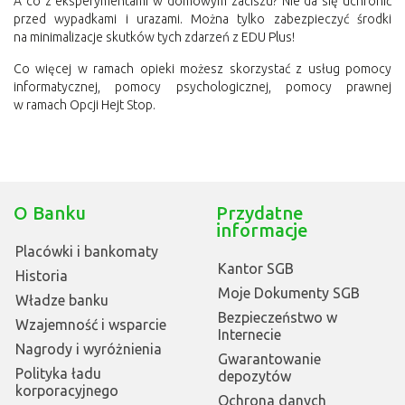
A co z eksperymentami w domowym zaciszu? Nie da się uchronić
przed wypadkami i urazami. Można tylko zabezpieczyć środki
na minimalizacje skutków tych zdarzeń z EDU Plus!
Co więcej w ramach opieki możesz skorzystać z usług pomocy
informatycznej, pomocy psychologicznej, pomocy prawnej
w ramach Opcji Hejt Stop.
O Banku
Przydatne
informacje
Placówki i bankomaty
Kantor SGB
Historia
Moje Dokumenty SGB
Władze banku
Bezpieczeństwo w
Wzajemność i wsparcie
Internecie
Nagrody i wyróżnienia
Gwarantowanie
Polityka ładu
depozytów
korporacyjnego
Ochrona danych