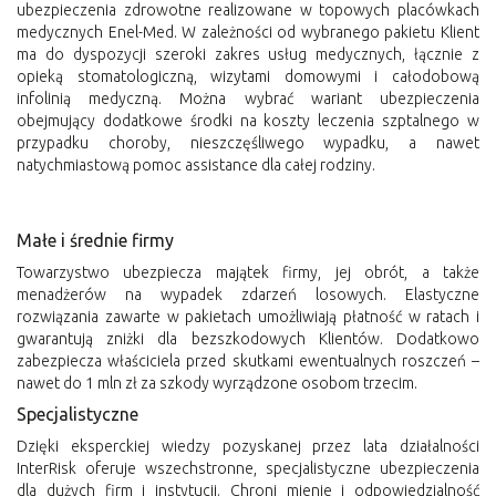
ubezpieczenia zdrowotne realizowane w topowych placówkach
medycznych Enel-Med. W zależności od wybranego pakietu Klient
ma do dyspozycji szeroki zakres usług medycznych, łącznie z
opieką stomatologiczną, wizytami domowymi i całodobową
infolinią medyczną. Można wybrać wariant ubezpieczenia
obejmujący dodatkowe środki na koszty leczenia szptalnego w
przypadku choroby, nieszczęśliwego wypadku, a nawet
natychmiastową pomoc assistance dla całej rodziny.
Małe i średnie firmy
Towarzystwo ubezpiecza majątek firmy, jej obrót, a także
menadżerów na wypadek zdarzeń losowych. Elastyczne
rozwiązania zawarte w pakietach umożliwiają płatność w ratach i
gwarantują zniżki dla bezszkodowych Klientów. Dodatkowo
zabezpiecza właściciela przed skutkami ewentualnych roszczeń –
nawet do 1 mln zł za szkody wyrządzone osobom trzecim.
Specjalistyczne
Dzięki eksperckiej wiedzy pozyskanej przez lata działalności
InterRisk oferuje wszechstronne, specjalistyczne ubezpieczenia
dla dużych firm i instytucji. Chroni mienie i odpowiedzialność