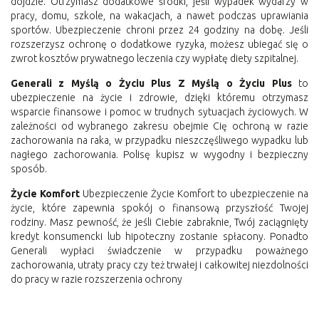
dojdzie. Otrzymasz dodatkowe środki, jeśli wypadek wydarzy w
pracy, domu, szkole, na wakacjach, a nawet podczas uprawiania
sportów. Ubezpieczenie chroni przez 24 godziny na dobę. Jeśli
rozszerzysz ochronę o dodatkowe ryzyka, możesz ubiegać się o
zwrot kosztów prywatnego leczenia czy wypłatę diety szpitalnej.
Generali z Myślą o Życiu Plus Z Myślą o Życiu Plus
to
ubezpieczenie na życie i zdrowie, dzięki któremu otrzymasz
wsparcie finansowe i pomoc w trudnych sytuacjach życiowych. W
zależności od wybranego zakresu obejmie Cię ochroną w razie
zachorowania na raka, w przypadku nieszczęśliwego wypadku lub
nagłego zachorowania. Polisę kupisz w wygodny i bezpieczny
sposób.
Życie Komfort
Ubezpieczenie Życie Komfort to ubezpieczenie na
życie, które zapewnia spokój o finansową przyszłość Twojej
rodziny. Masz pewność, że jeśli Ciebie zabraknie, Twój zaciągnięty
kredyt konsumencki lub hipoteczny zostanie spłacony. Ponadto
Generali wypłaci świadczenie w przypadku poważnego
zachorowania, utraty pracy czy też trwałej i całkowitej niezdolności
do pracy w razie rozszerzenia ochrony