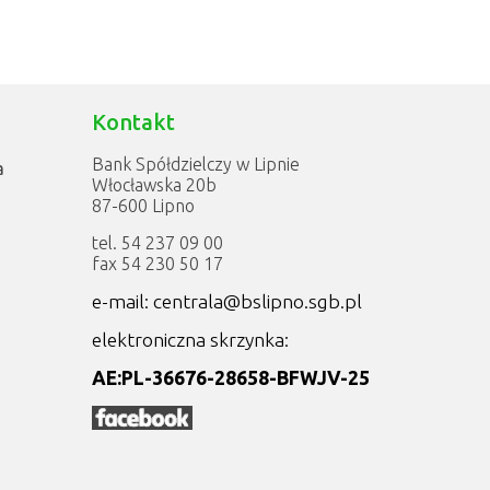
Kontakt
Bank Spółdzielczy w Lipnie
a
Włocławska 20b
87-600 Lipno
tel. 54 237 09 00
fax 54 230 50 17
e-mail: centrala@bslipno.sgb.pl
elektroniczna skrzynka:
AE:PL-36676-28658-BFWJV-25