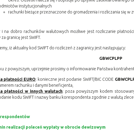
okres. Odsetki nalicza się i dopisuje po upływie zadeklarowanego o
odmiotów instytucjonalnych
rachunki bieżące przeznaczone do gromadzenia i rozliczania się w 
 i na dobro rachunków walutowych możliwe jest rozliczanie płatności
za granicę jest SWIFT.
emy, iż aktualny kod SWIFT do rozliczeń z zagranicy jest następujący:
GBWCPLPP
u z powyższym, uprzejmie prosimy o informowanie Państwa kontrahentów
la płatności EURO
: konieczne jest podanie SWIFT/BIC CODE
GBWCPL
merem rachunku i danymi beneficjenta,
la płatności w innych walutach
: poza powyższym kodem stosowany
danie kodu SWIFT i nazwy banku korespondenta zgodnie z walutą zlece
Korespondentów
in realizacji poleceń wypłaty w obrocie dewizowym