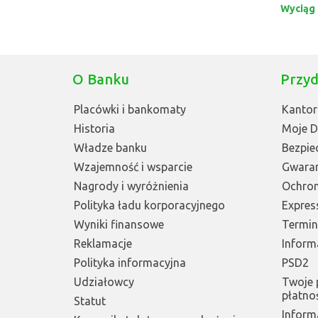
Wyciąg z
O Banku
Przyd
Placówki i bankomaty
Kantor
Historia
Moje 
Władze banku
Bezpie
Wzajemność i wsparcie
Gwara
Nagrody i wyróżnienia
Ochro
Polityka ładu korporacyjnego
Express
Wyniki finansowe
Terminy
Reklamacje
Inform
Polityka informacyjna
PSD2
Udziałowcy
Twoje 
płatno
Statut
Inform