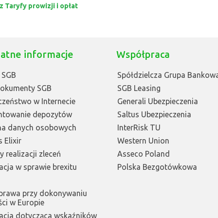
 Taryfy prowizji i opłat
atne informacje
Współpraca
 SGB
Spółdzielcza Grupa Bankow
Dokumenty SGB
SGB Leasing
czeństwo w Internecie
Generali Ubezpieczenia
ntowanie depozytów
Saltus Ubezpieczenia
na danych osobowych
InterRisk TU
 Elixir
Western Union
 realizacji zleceń
Asseco Poland
acja w sprawie brexitu
Polska Bezgotówkowa
prawa przy dokonywaniu
ści w Europie
acja dotycząca wskaźników