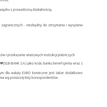
kresu,
związku z prowadzoną działalnością.
 zagranicznych - niezbędny do otrzymania i wysyłania
 i przekazanie właściwych instrukcji płatniczych.
PP
(SGB-BANK S.A.) jako kodu banku beneficjenta wraz z
m dla waluty EURO konieczne jest także dodatkowo
nia wg poniższej listy korespondentów.