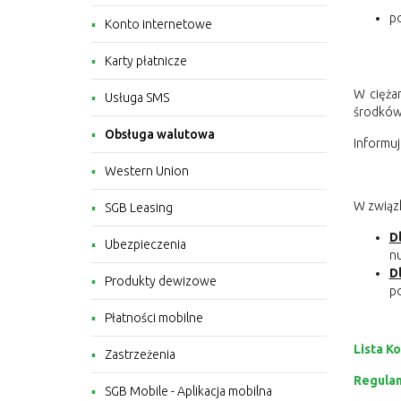
p
Konto internetowe
Karty płatnicze
W ciężar
Usługa SMS
środków 
Obsługa walutowa
Informuj
Western Union
W związk
SGB Leasing
D
Ubezpieczenia
nu
D
Produkty dewizowe
po
Płatności mobilne
Lista 
Zastrzeżenia
Regulam
SGB Mobile - Aplikacja mobilna