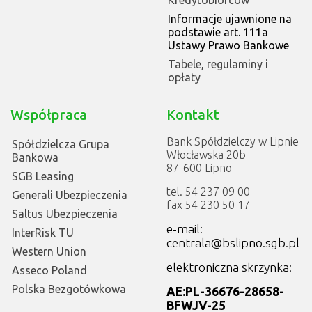
Informacje ujawnione na
podstawie art. 111a
Ustawy Prawo Bankowe
Tabele, regulaminy i
opłaty
Współpraca
Kontakt
Bank Spółdzielczy w Lipnie
Spółdzielcza Grupa
Włocławska 20b
Bankowa
87-600 Lipno
SGB Leasing
tel. 54 237 09 00
Generali Ubezpieczenia
fax 54 230 50 17
Saltus Ubezpieczenia
e-mail:
InterRisk TU
centrala@bslipno.sgb.pl
Western Union
elektroniczna skrzynka:
Asseco Poland
Polska Bezgotówkowa
AE:PL-36676-28658-
BFWJV-25