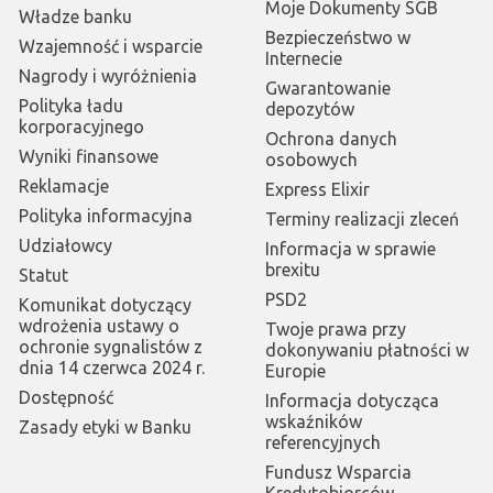
Moje Dokumenty SGB
Władze banku
Bezpieczeństwo w
Wzajemność i wsparcie
Internecie
Nagrody i wyróżnienia
Gwarantowanie
Polityka ładu
depozytów
korporacyjnego
Ochrona danych
Wyniki finansowe
osobowych
Reklamacje
Express Elixir
Polityka informacyjna
Terminy realizacji zleceń
Udziałowcy
Informacja w sprawie
brexitu
Statut
PSD2
Komunikat dotyczący
wdrożenia ustawy o
Twoje prawa przy
ochronie sygnalistów z
dokonywaniu płatności w
dnia 14 czerwca 2024 r.
Europie
Dostępność
Informacja dotycząca
wskaźników
Zasady etyki w Banku
referencyjnych
Fundusz Wsparcia
Kredytobiorców