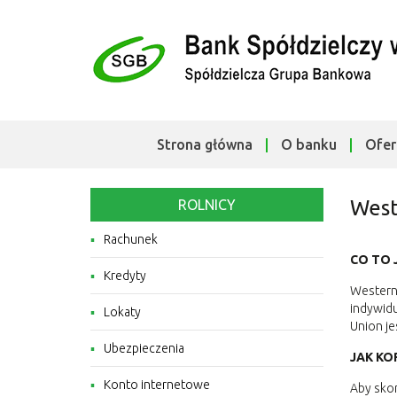
Strona główna
O banku
Ofer
West
ROLNICY
Rachunek
CO TO 
Kredyty
Western 
indywidu
Lokaty
Union je
Ubezpieczenia
JAK KO
Konto internetowe
Aby skor