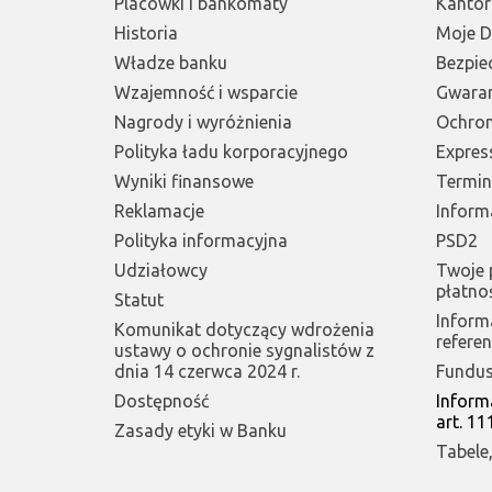
Placówki i bankomaty
Kantor
Historia
Moje 
Władze banku
Bezpie
Wzajemność i wsparcie
Gwara
Nagrody i wyróżnienia
Ochro
Polityka ładu korporacyjnego
Express
Wyniki finansowe
Terminy
Reklamacje
Inform
Polityka informacyjna
PSD2
Udziałowcy
Twoje 
płatno
Statut
Inform
Komunikat dotyczący wdrożenia
refere
ustawy o ochronie sygnalistów z
dnia 14 czerwca 2024 r.
Fundus
Dostępność
Inform
art. 1
Zasady etyki w Banku
Tabele,