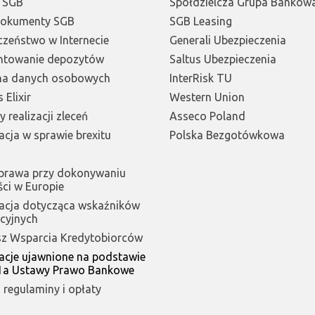
 SGB
Spółdzielcza Grupa Bankow
Dokumenty SGB
SGB Leasing
czeństwo w Internecie
Generali Ubezpieczenia
ntowanie depozytów
Saltus Ubezpieczenia
na danych osobowych
InterRisk TU
 Elixir
Western Union
 realizacji zleceń
Asseco Poland
acja w sprawie brexitu
Polska Bezgotówkowa
prawa przy dokonywaniu
ści w Europie
acja dotycząca wskaźników
ncyjnych
z Wsparcia Kredytobiorców
acje ujawnione na podstawie
11a Ustawy Prawo Bankowe
 regulaminy i opłaty