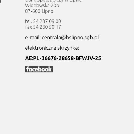
a
Włocławska 20b
87-600 Lipno
tel. 54 237 09 00
fax 54 230 50 17
e-mail: centrala@bslipno.sgb.pl
elektroniczna skrzynka:
AE:PL-36676-28658-BFWJV-25