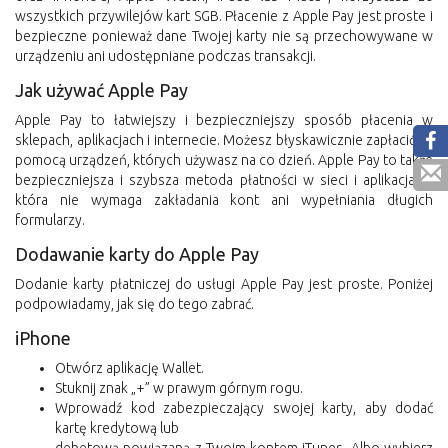
wszystkich przywilejów kart SGB. Płacenie z Apple Pay jest proste i
bezpieczne ponieważ dane Twojej karty nie są przechowywane w
urządzeniu ani udostępniane podczas transakcji.
Jak używać Apple Pay
Apple Pay to łatwiejszy i bezpieczniejszy sposób płacenia w
sklepach, aplikacjach i internecie. Możesz błyskawicznie zapłacić za
pomocą urządzeń, których używasz na co dzień. Apple Pay to także
bezpieczniejsza i szybsza metoda płatności w sieci i aplikacjach,
która nie wymaga zakładania kont ani wypełniania długich
formularzy.
Dodawanie karty do Apple Pay
Dodanie karty płatniczej do usługi Apple Pay jest proste. Poniżej
podpowiadamy, jak się do tego zabrać.
iPhone
Otwórz aplikację Wallet.
Stuknij znak „+” w prawym górnym rogu.
Wprowadź kod zabezpieczający swojej karty, aby dodać
kartę kredytową lub
debetową powiązaną z Twoim kontem iTunes. Albo wybierz