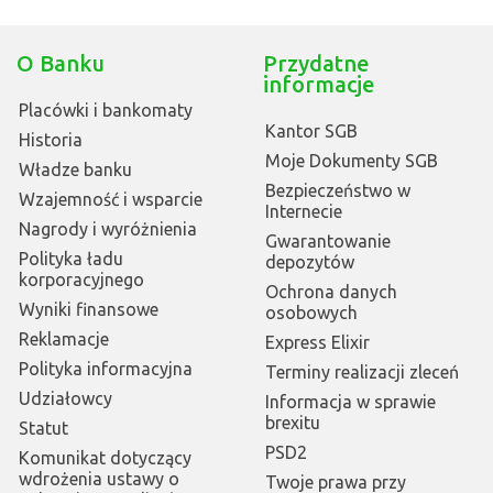
O Banku
Przydatne
informacje
Placówki i bankomaty
Kantor SGB
Historia
Moje Dokumenty SGB
Władze banku
Bezpieczeństwo w
Wzajemność i wsparcie
Internecie
Nagrody i wyróżnienia
Gwarantowanie
Polityka ładu
depozytów
korporacyjnego
Ochrona danych
Wyniki finansowe
osobowych
Reklamacje
Express Elixir
Polityka informacyjna
Terminy realizacji zleceń
Udziałowcy
Informacja w sprawie
brexitu
Statut
PSD2
Komunikat dotyczący
wdrożenia ustawy o
Twoje prawa przy