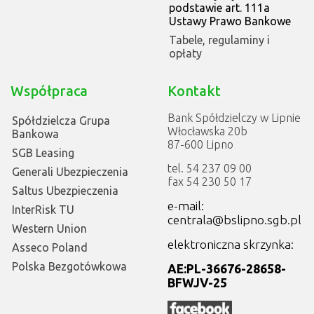
podstawie art. 111a
Ustawy Prawo Bankowe
Tabele, regulaminy i
opłaty
Współpraca
Kontakt
Bank Spółdzielczy w Lipnie
Spółdzielcza Grupa
Włocławska 20b
Bankowa
87-600 Lipno
SGB Leasing
tel. 54 237 09 00
Generali Ubezpieczenia
fax 54 230 50 17
Saltus Ubezpieczenia
e-mail:
InterRisk TU
centrala@bslipno.sgb.pl
Western Union
elektroniczna skrzynka:
Asseco Poland
Polska Bezgotówkowa
AE:PL-36676-28658-
BFWJV-25