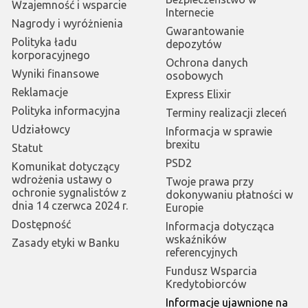
Wzajemność i wsparcie
Internecie
Nagrody i wyróżnienia
Gwarantowanie
Polityka ładu
depozytów
korporacyjnego
Ochrona danych
Wyniki finansowe
osobowych
Reklamacje
Express Elixir
Polityka informacyjna
Terminy realizacji zleceń
Udziałowcy
Informacja w sprawie
brexitu
Statut
PSD2
Komunikat dotyczący
wdrożenia ustawy o
Twoje prawa przy
ochronie sygnalistów z
dokonywaniu płatności w
dnia 14 czerwca 2024 r.
Europie
Dostępność
Informacja dotycząca
wskaźników
Zasady etyki w Banku
referencyjnych
Fundusz Wsparcia
Kredytobiorców
Informacje ujawnione na