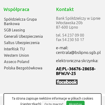
Współpraca
Kontakt
Bank Spółdzielczy w Lipnie
Spółdzielcza Grupa
Włocławska 20b
Bankowa
87-600 Lipno
SGB Leasing
tel. 54 237 09 00
Generali Ubezpieczenia
fax 54 230 50 17
Saltus Ubezpieczenia
e-mail:
InterRisk TU
centrala@bslipno.sgb.pl
Western Union
elektroniczna skrzynka:
Asseco Poland
Polska Bezgotówkowa
AE:PL-36676-28658-
BFWJV-25
Ta strona zapisuje niektóre informacje w plikach cookies
©
Bank Spółdzielczy w Lipnie
Projekt i wykonanie:
MGroup
(ciasteczkach)
Co to znaczy?
Akceptuję