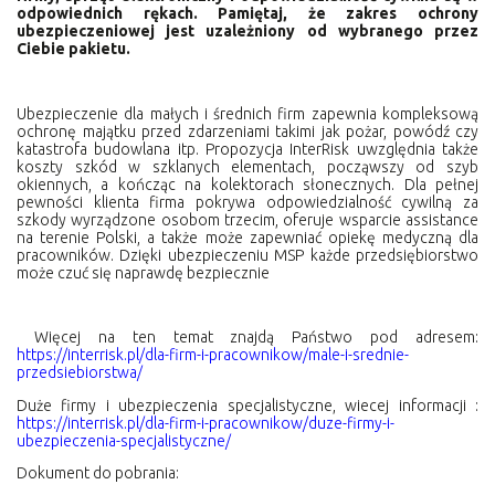
odpowiednich rękach. Pamiętaj, że zakres ochrony
ubezpieczeniowej jest uzależniony od wybranego przez
Ciebie pakietu.
Ubezpieczenie dla małych i średnich firm zapewnia kompleksową
ochronę majątku przed zdarzeniami takimi jak pożar, powódź czy
katastrofa budowlana itp. Propozycja InterRisk uwzględnia także
koszty szkód w szklanych elementach, począwszy od szyb
okiennych, a kończąc na kolektorach słonecznych. Dla pełnej
pewności klienta firma pokrywa odpowiedzialność cywilną za
szkody wyrządzone osobom trzecim, oferuje wsparcie assistance
na terenie Polski, a także może zapewniać opiekę medyczną dla
pracowników. Dzięki ubezpieczeniu MSP każde przedsiębiorstwo
może czuć się naprawdę bezpiecznie
Więcej na ten temat znajdą Państwo pod adresem:
https://interrisk.pl/dla-firm-i-pracownikow/male-i-srednie-
przedsiebiorstwa/
Duże firmy i ubezpieczenia specjalistyczne, wiecej informacji :
https://interrisk.pl/dla-firm-i-pracownikow/duze-firmy-i-
ubezpieczenia-specjalistyczne/
Dokument do pobrania: