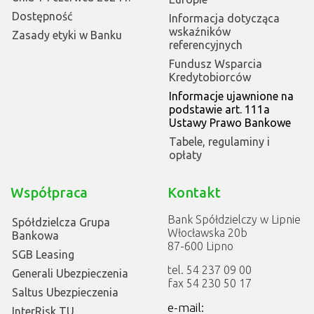
Dostępność
Informacja dotycząca
wskaźników
Zasady etyki w Banku
referencyjnych
Fundusz Wsparcia
Kredytobiorców
Informacje ujawnione na
podstawie art. 111a
Ustawy Prawo Bankowe
Tabele, regulaminy i
opłaty
Współpraca
Kontakt
Bank Spółdzielczy w Lipnie
Spółdzielcza Grupa
Włocławska 20b
Bankowa
87-600 Lipno
SGB Leasing
tel. 54 237 09 00
Generali Ubezpieczenia
fax 54 230 50 17
Saltus Ubezpieczenia
e-mail:
InterRisk TU